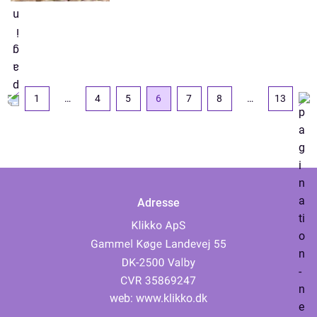
1
…
4
5
6
7
8
…
13
Adresse
web:
www.klikko.dk