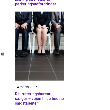
parkeringsudfordringer
til
14 marts 2025
Rekrutteringsbureau
sælger – vejen til de bedste
salgstalenter