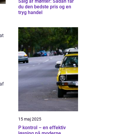
Salg af mønter: Sådan får
du den bedste pris og en
tryg handel
at
af
15 maj 2025
P kontrol – en effektiv
løsning på moderne