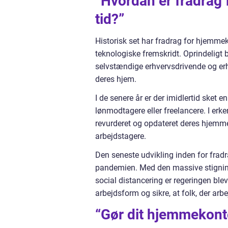
“Hvordan er fradrag 
tid?”
Historisk set har fradrag for hjemme
teknologiske fremskridt. Oprindeligt
selvstændige erhvervsdrivende og erhv
deres hjem.
I de senere år er der imidlertid sket 
lønmodtagere eller freelancere. I e
revurderet og opdateret deres hjem
arbejdstagere.
Den seneste udvikling inden for frad
pandemien. Med den massive stignin
social distancering er regeringen ble
arbejdsform og sikre, at folk, der arb
“Gør dit hjemmekontor