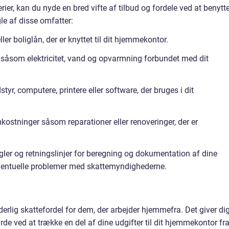
ier, kan du nyde en bred vifte af tilbud og fordele ved at benytt
le af disse omfatter:
ller boliglån, der er knyttet til dit hjemmekontor.
 såsom elektricitet, vand og opvarmning forbundet med dit
tyr, computere, printere eller software, der bruges i dit
ostninger såsom reparationer eller renoveringer, der er
egler og retningslinjer for beregning og dokumentation af dine
eventuelle problemer med skattemyndighederne.
rlig skattefordel for dem, der arbejder hjemmefra. Det giver di
de ved at trække en del af dine udgifter til dit hjemmekontor fra