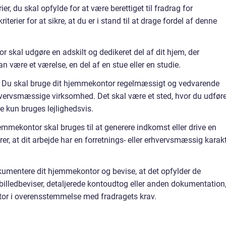
ier, du skal opfylde for at være berettiget til fradrag for
erier for at sikre, at du er i stand til at drage fordel af denne
r skal udgøre en adskilt og dedikeret del af dit hjem, der
n være et værelse, en del af en stue eller en studie.
 Du skal bruge dit hjemmekontor regelmæssigt og vedvarende
rhvervsmæssige virksomhed. Det skal være et sted, hvor du udføre
ke kun bruges lejlighedsvis.
mmekontor skal bruges til at generere indkomst eller drive en
r, at dit arbejde har en forretnings- eller erhvervsmæssig karak
umentere dit hjemmekontor og bevise, at det opfylder de
illedbeviser, detaljerede kontoudtog eller anden dokumentation
ntor i overensstemmelse med fradragets krav.