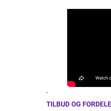
”
TILBUD OG FORDELE