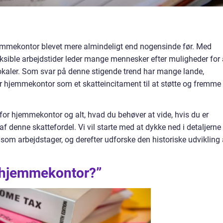
emmekontor blevet mere almindeligt end nogensinde før. Med
eksible arbejdstider leder mange mennesker efter muligheder for 
rlokaler. Som svar på denne stigende trend har mange lande,
r hjemmekontor som et skatteincitament til at støtte og fremme
g for hjemmekontor og alt, hvad du behøver at vide, hvis du er
af denne skattefordel. Vi vil starte med at dykke ned i detaljerne
g som arbejdstager, og derefter udforske den historiske udvikling 
r hjemmekontor?”