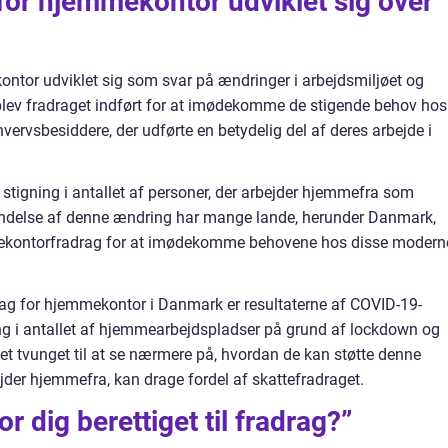
for hjemmekontor udviklet sig over
kontor udviklet sig som svar på ændringer i arbejdsmiljøet og
 blev fradraget indført for at imødekomme de stigende behov hos
ervsbesiddere, der udførte en betydelig del af deres arbejde i
en stigning i antallet af personer, der arbejder hjemmefra som
rkendelse af denne ændring har mange lande, herunder Danmark,
mekontorfradrag for at imødekomme behovene hos disse modern
rag for hjemmekontor i Danmark er resultaterne af COVID-19-
g i antallet af hjemmearbejdspladser på grund af lockdown og
vet tvunget til at se nærmere på, hvordan de kan støtte denne
ejder hjemmefra, kan drage fordel af skattefradraget.
 dig berettiget til fradrag?”