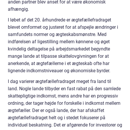
anden partner blev anset for at være økonomisk
afhængig.
I løbet af det 20. århundrede er ægtefællefradraget
blevet omformet og justeret for at afspejle ændringer i
samfundets normer og ægteskabsmønstre. Med
indførelsen af ligestilling mellem kønnene og øget
kvindelig deltagelse på arbejdsmarkedet begyndte
mange lande at tilpasse skattelovgivningen for at
anerkende, at ægtefællerne i et ægteskab ofte har
lignende indkomstniveauer og økonomiske byrder.
I dag varierer ægtefællefradraget meget fra land til
land. Nogle lande tilbyder en fast rabat på den samlede
skattepligtige indkomst, mens andre har en progressiv
ordning, der tager højde for forskelle i indkomst mellem
ægtefæller. Der er også lande, der har afskaffet
ægtefællefradraget helt og i stedet fokuserer på
individuel beskatning. Det er afgørende for investorer og