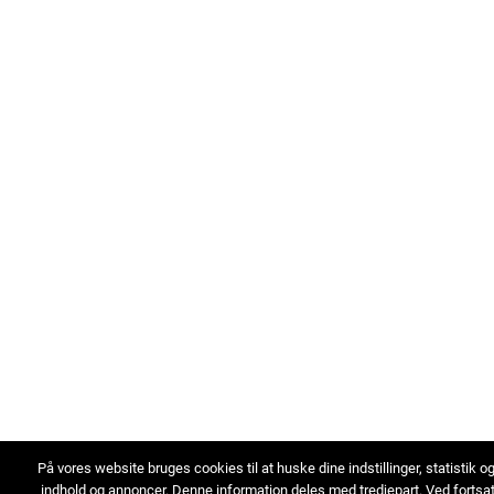
På vores website bruges cookies til at huske dine indstillinger, statistik o
indhold og annoncer. Denne information deles med tredjepart. Ved fortsa