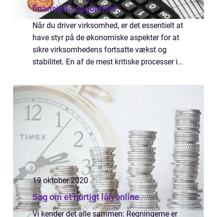
finansielle opgørelser
Når du driver virksomhed, er det essentielt at
have styr på de økonomiske aspekter for at
sikre virksomhedens fortsatte vækst og
stabilitet. En af de mest kritiske processer i
den forbindelse er revision. I Slagelse og
omegn hjælper revisorer med at ...
19 oktober 2020
Søg om et hurtigt lån online
Vi kender det alle sammen: Regningerne er