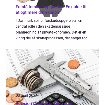
Forstå forskudsopgørelse: En guide til
at optimere din økonomi
I Danmark spiller forskudsopgørelsen en
central rolle i den skattemæssige
planlægning af privatøkonomien. Det er en
vigtig del af skatteprocessen, der sørger for,
at man hver måned betaler den rette
mængde...
03 april 2024
Revision i Slagelse: Sikre dine