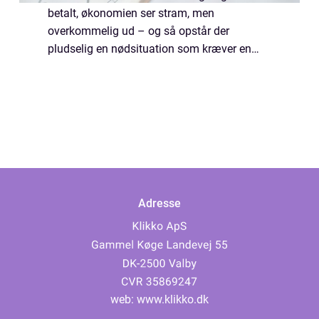
betalt, økonomien ser stram, men
overkommelig ud – og så opstår der
pludselig en nødsituation som kræver en
akut økonomisk håndsrækning. Og en
sådan kan du få med et online lån. Hvor kan
jeg finde et sikkert ...
Adresse
web:
www.klikko.dk