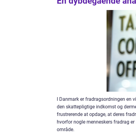
En dybdegående anal
I Danmark er fradragsordningen en vi
den skattepligtige indkomst og derm
frustrerende at opdage, at deres fradra
hvorfor nogle menneskers fradrag er s
område.