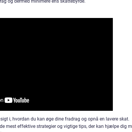
drag og dermed minimere ens skattebyrde.
dsigt i, hvordan du kan øge dine fradrag og opnå en lavere skat.
e mest effektive strategier og vigtige tips, der kan hjælpe dig 