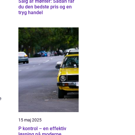
Salg af mønter: Sådan får
du den bedste pris og en
tryg handel
e
15 maj 2025
P kontrol – en effektiv
løsning på moderne