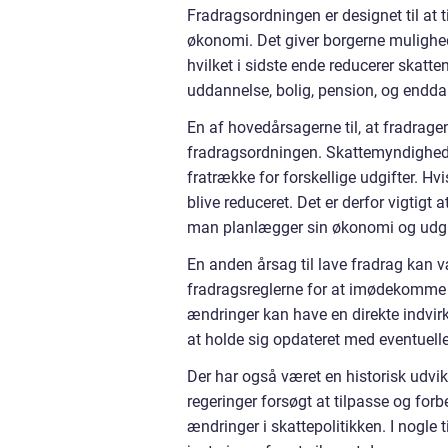
Fradragsordningen er designet til at 
økonomi. Det giver borgerne mulighed 
hvilket i sidste ende reducerer skatte
uddannelse, bolig, pension, og endda f
En af hovedårsagerne til, at fradragen
fradragsordningen. Skattemyndighede
fratrække for forskellige udgifter. Hv
blive reduceret. Det er derfor vigti
man planlægger sin økonomi og udgi
En anden årsag til lave fradrag kan 
fradragsreglerne for at imødekomme 
ændringer kan have en direkte indvir
at holde sig opdateret med eventuell
Der har også været en historisk udv
regeringer forsøgt at tilpasse og for
ændringer i skattepolitikken. I nogle 