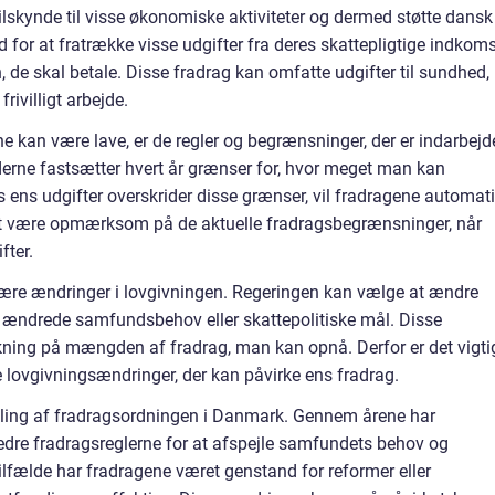
tilskynde til visse økonomiske aktiviteter og dermed støtte dansk
for at fratrække visse udgifter fra deres skattepligtige indkoms
n, de skal betale. Disse fradrag kan omfatte udgifter til sundhed,
rivilligt arbejde.
e kan være lave, er de regler og begrænsninger, der er indarbejde
rne fastsætter hvert år grænser for, hvor meget man kan
is ens udgifter overskrider disse grænser, vil fradragene automat
gt at være opmærksom på de aktuelle fradragsbegrænsninger, når
fter.
være ændringer i lovgivningen. Regeringen kan vælge at ændre
ændrede samfundsbehov eller skattepolitiske mål. Disse
kning på mængden af fradrag, man kan opnå. Derfor er det vigti
e lovgivningsændringer, der kan påvirke ens fradrag.
ikling af fradragsordningen i Danmark. Gennem årene har
bedre fradragsreglerne for at afspejle samfundets behov og
tilfælde har fradragene været genstand for reformer eller