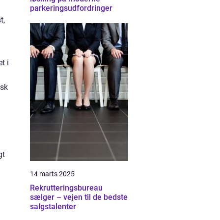
parkeringsudfordringer
t,
t i
isk
gt
14 marts 2025
Rekrutteringsbureau
sælger – vejen til de bedste
salgstalenter