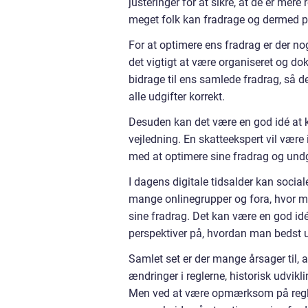
justeringer for at sikre, at de er mer
meget folk kan fradrage og dermed påv
For at optimere ens fradrag er der nog
det vigtigt at være organiseret og do
bidrage til ens samlede fradrag, så d
alle udgifter korrekt.
Desuden kan det være en god idé at k
vejledning. En skatteekspert vil være 
med at optimere sine fradrag og undgå
I dagens digitale tidsalder kan sociale
mange onlinegrupper og fora, hvor man
sine fradrag. Det kan være en god idé 
perspektiver på, hvordan man bedst 
Samlet set er der mange årsager til,
ændringer i reglerne, historisk udvikli
Men ved at være opmærksom på regler