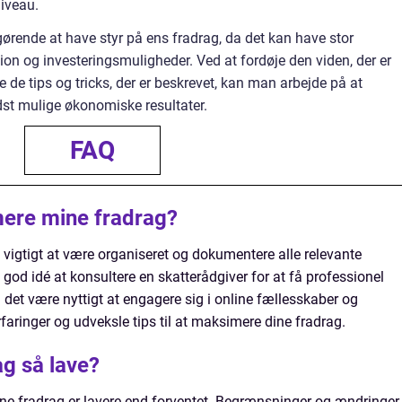
niveau.
fgørende at have styr på ens fradrag, da det kan have stor
on og investeringsmuligheder. Ved at fordøje den viden, der er
e de tips og tricks, der er beskrevet, kan man arbejde på at
st mulige økonomiske resultater.
FAQ
mere mine fradrag?
t vigtigt at være organiseret og dokumentere alle relevante
god idé at konsultere en skatterådgiver for at få professionel
 det være nyttigt at engagere sig i online fællesskaber og
rfaringer og udveksle tips til at maksimere dine fradrag.
ag så lave?
 dine fradrag er lavere end forventet. Begrænsninger og ændringer