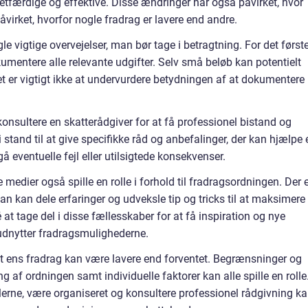
e retfærdige og effektive. Disse ændringer har også påvirket, hvor
irket, hvorfor nogle fradrag er lavere end andre.
le vigtige overvejelser, man bør tage i betragtning. For det første
kumentere alle relevante udgifter. Selv små beløb kan potentielt
et er vigtigt ikke at undervurdere betydningen af at dokumentere
onsultere en skatterådgiver for at få professionel bistand og
i stand til at give specifikke råd og anbefalinger, der kan hjælpe 
 eventuelle fejl eller utilsigtede konsekvenser.
 medier også spille en rolle i forhold til fradragsordningen. Der 
 kan dele erfaringer og udveksle tip og tricks til at maksimere
at tage del i disse fællesskaber for at få inspiration og nye
udnytter fradragsmulighederne.
 at ens fradrag kan være lavere end forventet. Begrænsninger og
ng af ordningen samt individuelle faktorer kan alle spille en rolle
ne, være organiseret og konsultere professionel rådgivning k