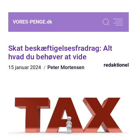
VORES-PENGE.
dk
Skat beskæftigelsesfradrag: Alt
hvad du behøver at vide
redaktionel
15 januar 2024
Peter Mortensen