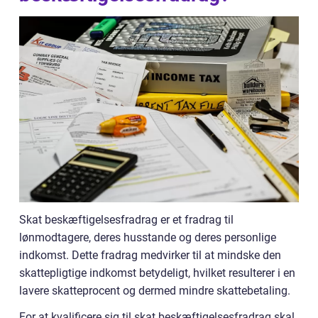
Skat beskæftigelsesfradrag er et fradrag til
lønmodtagere, deres husstande og deres personlige
indkomst. Dette fradrag medvirker til at mindske den
skattepligtige indkomst betydeligt, hvilket resulterer i en
lavere skatteprocent og dermed mindre skattebetaling.
For at kvalificere sig til skat beskæftigelsesfradrag skal