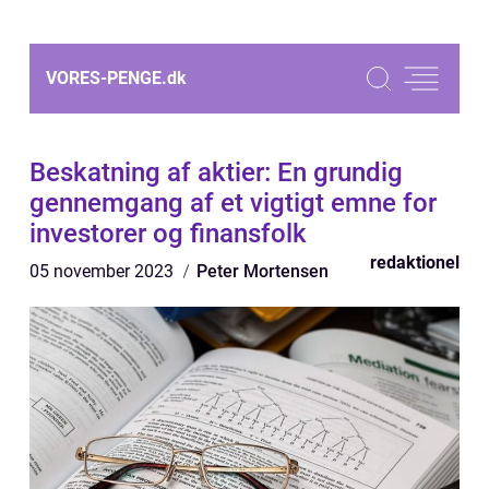
VORES-PENGE.
dk
Beskatning af aktier: En grundig
gennemgang af et vigtigt emne for
investorer og finansfolk
redaktionel
05 november 2023
Peter Mortensen