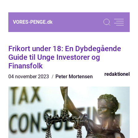
VORES-PENGE.
dk
Frikort under 18: En Dybdegående
Guide til Unge Investorer og
Finansfolk
redaktionel
04 november 2023
Peter Mortensen