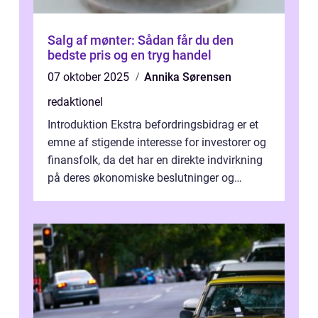
Salg af mønter: Sådan får du den
bedste pris og en tryg handel
07 oktober 2025
Annika Sørensen
redaktionel
Introduktion Ekstra befordringsbidrag er et
emne af stigende interesse for investorer og
finansfolk, da det har en direkte indvirkning
på deres økonomiske beslutninger og
investeringsstrategier. I den...