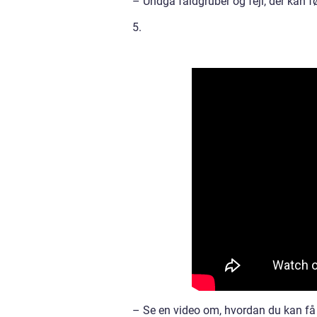
– Undgå faldgruber og fejl, der kan fø
5.
– Se en video om, hvordan du kan få 