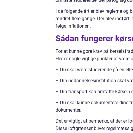
omfatte studerende, der påtog sig u
I de følgende årtier blev reglerne og 
ændret flere gange. Der blev indført lo
følge inflationen.
Sådan fungerer kørse
For at kunne gøre krav på kørselsfrad
Her er nogle vigtige punkter at vær
– Du skal være studerende på en ell
– Din uddannelsesinstitution skal v
– Din transport kan omfatte kørsel i eg
– Du skal kunne dokumentere dine tra
dokumenter.
Det er vigtigt at bemærke, at der er l
Disse loftgrænser bliver regelmæssig