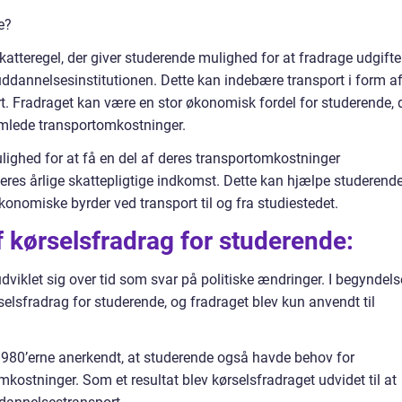
e?
katteregel, der giver studerende mulighed for at fradrage udgifte
uddannelsesinstitutionen. Dette kan indebære transport i form a
port. Fradraget kan være en stor økonomisk fordel for studerende, 
samlede transportomkostninger.
lighed for at få en del af deres transportomkostninger
 deres årlige skattepligtige indkomst. Dette kan hjælpe studerend
onomiske byrder ved transport til og fra studiestedet.
f kørselsfradrag for studerende:
dviklet sig over tid som svar på politiske ændringer. I begyndel
rselsfradrag for studerende, og fradraget blev kun anvendt til
 1980’erne anerkendt, at studerende også havde behov for
kostninger. Som et resultat blev kørselsfradraget udvidet til at