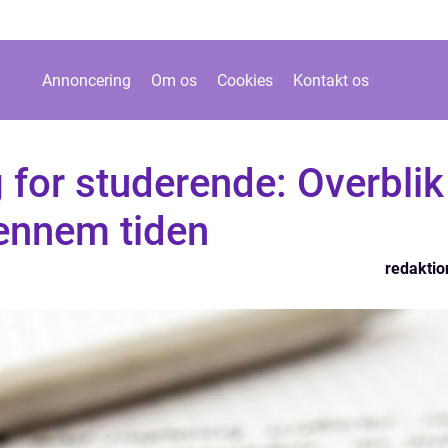
Annoncering
Om os
Cookies
Kontakt os
 for studerende: Overblik
gennem tiden
redaktio