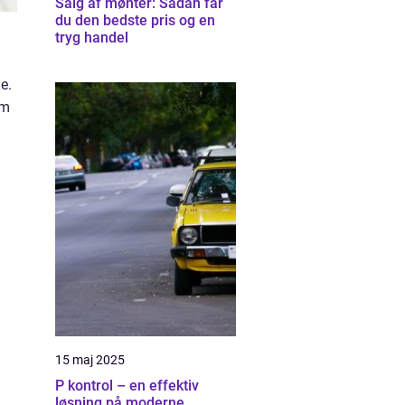
Salg af mønter: Sådan får
du den bedste pris og en
tryg handel
e.
em
15 maj 2025
P kontrol – en effektiv
løsning på moderne