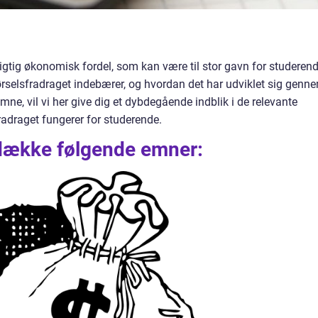
igtig økonomisk fordel, som kan være til stor gavn for studerend
 kørselsfradraget indebærer, og hvordan det har udviklet sig genn
emne, vil vi her give dig et dybdegående indblik i de relevante
fradraget fungerer for studerende.
vi dække følgende emner: