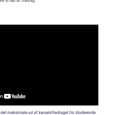
re til tab af fradrag
det maksimale ud af kørselsfradraget for studerende.