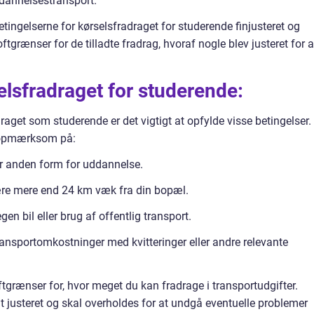
ddannelsestransport.
betingelserne for kørselsfradraget for studerende finjusteret og
ftgrænser for de tilladte fradrag, hvoraf nogle blev justeret for a
lsfradraget for studerende:
raget som studerende er det vigtigt at opfylde visse betingelser.
e opmærksom på:
er anden form for uddannelse.
ære mere end 24 km væk fra din bopæl.
en bil eller brug af offentlig transport.
nsportomkostninger med kvitteringer eller andre relevante
oftgrænser for, hvor meget du kan fradrage i transportudgifter.
t justeret og skal overholdes for at undgå eventuelle problemer