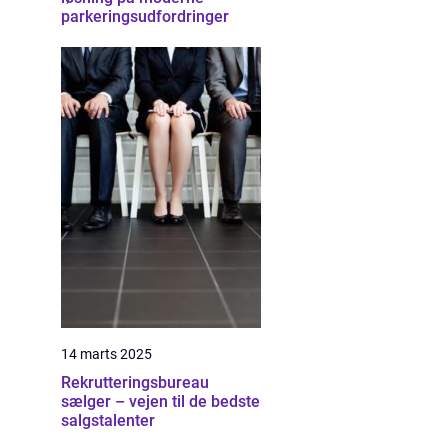
parkeringsudfordringer
14 marts 2025
Rekrutteringsbureau
sælger – vejen til de bedste
salgstalenter