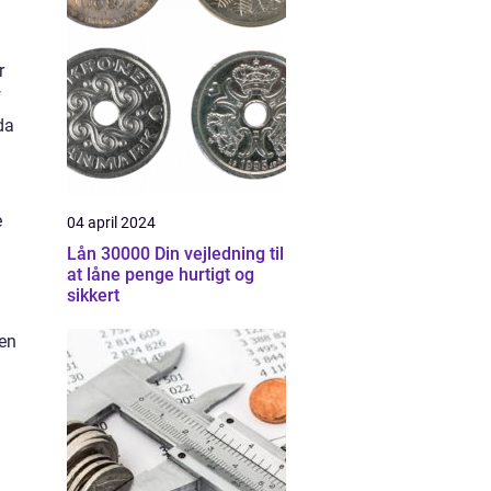
r
f
da
e
04 april 2024
Lån 30000 Din vejledning til
at låne penge hurtigt og
sikkert
sen