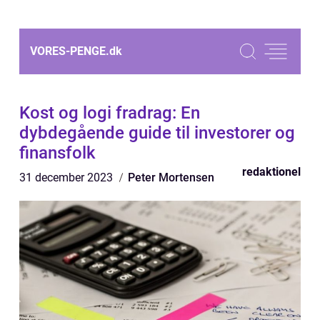
VORES-PENGE.
dk
Kost og logi fradrag: En
dybdegående guide til investorer og
finansfolk
redaktionel
31 december 2023
Peter Mortensen