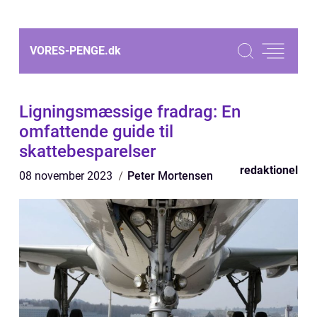
VORES-PENGE.
dk
Ligningsmæssige fradrag: En
omfattende guide til
skattebesparelser
redaktionel
08 november 2023
Peter Mortensen