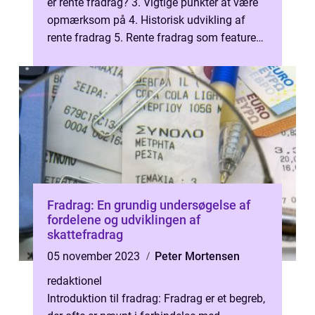
er rente fradrag? 3. Vigtige punkter at være
opmærksom på 4. Historisk udvikling af
rente fradrag 5. Rente fradrag som featured
snippet 6. Konklusion 7. 1....
Fradrag: En grundig undersøgelse af
fordelene og udviklingen af
skattefradrag
05 november 2023
Peter Mortensen
redaktionel
Introduktion til fradrag: Fradrag er et begreb,