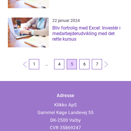
22 januar 2024
Bliv fortrolig med Excel: Investér i
medarbejderudvikling med det
rette kursus
1
…
4
5
6
7
Adresse