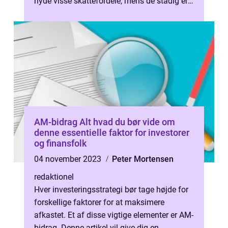
nyde visse skattefordele, mens de stadig er i
en ung alder. I denne arti...
AM-bidrag Alt hvad du bør vide om
denne essentielle faktor for investorer
og finansfolk
04 november 2023
Peter Mortensen
redaktionel
Hver investeringsstrategi bør tage højde for
forskellige faktorer for at maksimere
afkastet. Et af disse vigtige elementer er AM-
bidrag. Denne artikel vil give dig en